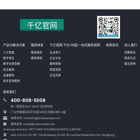
产品与解决方案
服务体系
千亿官网,千亿(中国)一站式服务官网
新闻资讯
加入我们
人工智能
服务级别
企业简介
招聘岗位
数字孪生
服务网络
企业文化
联系方式
数字化转型解
服务网络
留言表单
安全服务
荣誉资质
运维服务
企业风采
技术咨询服务
联系我们
400-808-5058
周一到周五9:30-18:00 (北京时间）
广州市黄埔区科学大道18号芯大厦B2栋1-2层
商务合作: marketing@malecarolije.com
媒体合作: media@malecarolije.com
Overseas business: NETTHINK HOLDINGS(HK)CO.,LIMITED
Add: Unit 04-05, 16F, The Broadway No.54-62 Lockhart Road,
Wanchai, HongKong