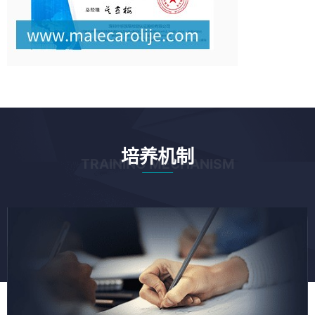
培养机制
TRAINING MECHANISM