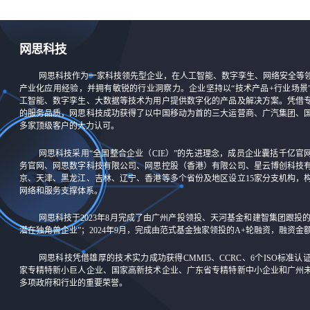
网思科技
网思科技作为一家科技领先型企业，在人工智能、数字孪生、网络安全等
产业化应用经验，并拥有敏锐的行业洞察力。企业坚持以“技术产品+行业场景
工智能、数字孪生、大数据等技术为用户提供数字化的产品及解决方案。凭借
的服务品质，网思科技成功获得了以中国移动为首的三大运营商、广汽集团、
多家顶级客户的大力认可。
网思科技采用“全国整合企业（CIE）”的先进理念，成员企业囊括千亿官网
务官网、网思数字科技有限公司、网思控股（香港）有限公司、星云博创科技
京、天津、黑龙江、吉林、辽宁、香港等多个省份及地区设立15家分支机构，
网络和服务支撑体系。
网思科技于2023年8月完成了由广州产投领投、天河基金和建智集团跟投
潜在独角兽企业”；2024年9月，完成由范式基金独家领投的A+轮融资，融资
网思科技凭借雄厚的技术实力成功获得CMMI5、CCRC、6个ISO标准
家专精特新小巨人企业、国家高新技术企业、广东省专精特新中小企业和广州
多项政府和行业的重要荣誉。