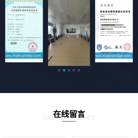
在线留言
ONLINE MESSAGE