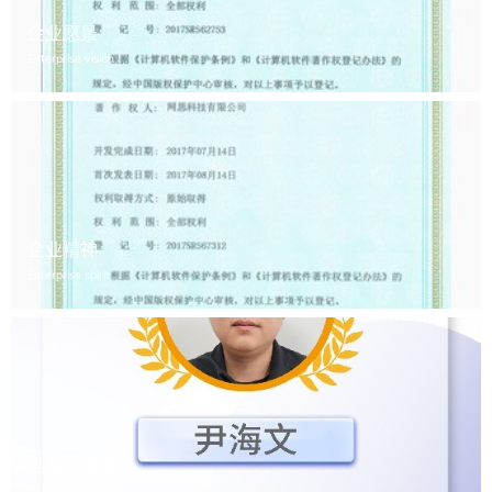
企业愿景
Enterprise vision
企业精神
Enterprise spirit
企业价值观
Corporate values