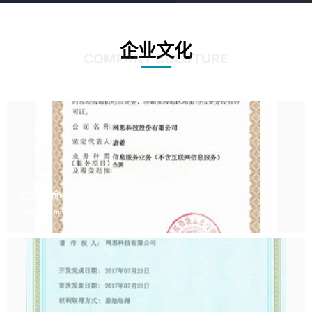
企业文化
COMPANY CULUTURE
企业使命
Corporate mission