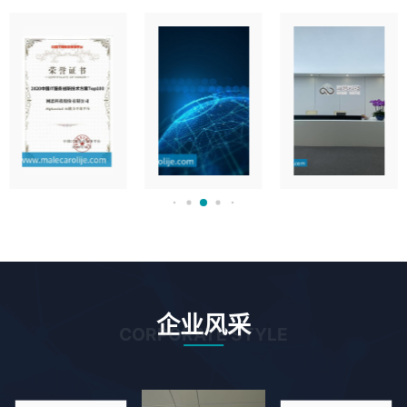
企业风采
CORPORATE STYLE