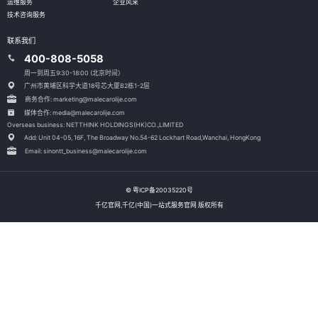
运维服务
企业风采
技术咨询服务
联系我们
400-808-5058
周一到周五9:30-18:00 (北京时间）
广州市黄埔区科学大道18号芯大厦B2栋1-2层
商务合作: marketing@malecarolije.com
媒体合作: media@malecarolije.com
Overseas business: NETTHINK HOLDINGS(HK)CO.,LIMITED
Add: Unit 04-05, 16F, The Broadway No.54-62 Lockhart Road,
Wanchai, HongKong
Email: sinontt_business@malecarolije.com
© 粤ICP备20035220号
千亿官网,千亿(中国)一站式服务官网 版权所有