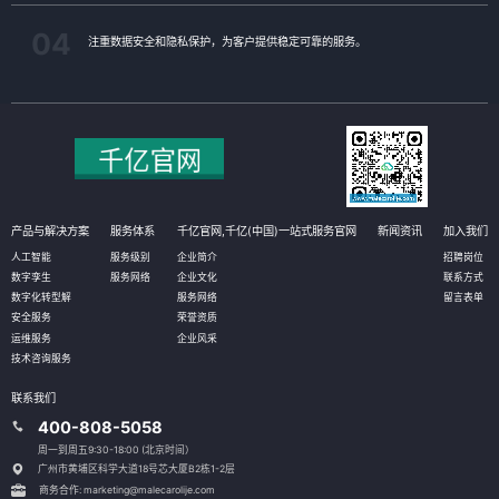
04
注重数据安全和隐私保护，为客户提供稳定可靠的服务。
产品与解决方案
服务体系
千亿官网,千亿(中国)一站式服务官网
新闻资讯
加入我们
人工智能
服务级别
企业简介
招聘岗位
数字孪生
服务网络
企业文化
联系方式
数字化转型解
服务网络
留言表单
安全服务
荣誉资质
运维服务
企业风采
技术咨询服务
联系我们
400-808-5058
周一到周五9:30-18:00 (北京时间）
广州市黄埔区科学大道18号芯大厦B2栋1-2层
商务合作: marketing@malecarolije.com