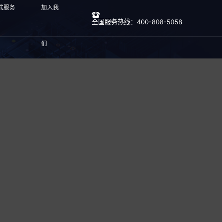
式服务
加入我
全国服务热线：400-808-5058
们