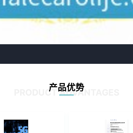
产品优势
PRODUCT ADVANTAGES