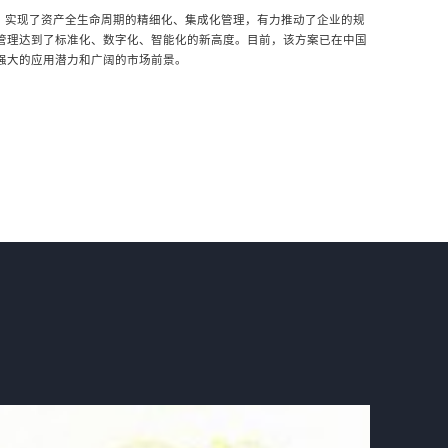
，实现了资产全生命周期的精细化、集成化管理，有力推动了企业的规
产管理达到了标准化、数字化、智能化的新高度。目前，该方案已在中国
强大的应用潜力和广阔的市场前景。